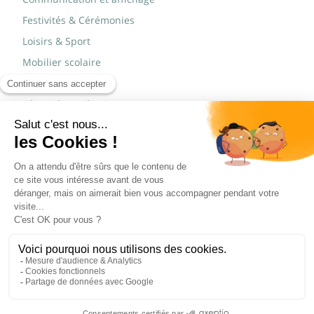
Festivités & Cérémonies
Loisirs & Sport
Mobilier scolaire
Mobilier urbain
Sécurité routière & TP
Tables pliantes rectangulaires
Tables pliantes rondes
Tables rondes polypro
Marques
JAD Groupe
Procity®