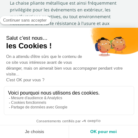
La chaise pliante métallique est ainsi fréquemment
privilégiée pour les événements en extérieur, les
manifestations sportives, ou tout environnement
nécessitant une forte résistance à l'usure et aux
intempéries, offrant une fiabilité à toute épreuve.
La chaise pliante polypropylène le
confort et la praticité
La chaise pliante polypropylène est un excellent choix
pour allier confort, légèreté et facilité d’entretien.
Son assise et son dossier en polypropylène offrent une
surface simple à nettoyer, idéale pour les événements
où l'hygiène est primordiale (cantines, salles de classe).
Sa légèreté facilite grandement son déploiement et son
rangement, un atout majeur pour les équipes
techniques des collectivités. Pour les grands volumes, un
chariot de transport pour chaises Polypro et Europ
simplifiera encore plus la logistique. Enfin, le design
moderne et les couleurs variées de la chaise pliante