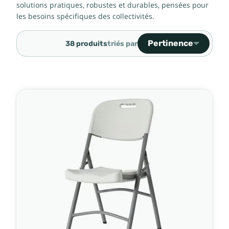
solutions pratiques, robustes et durables, pensées pour
les besoins spécifiques des collectivités.
Pertinence
38 produits
triés par
Ventes, ordre décroiss
Pertinence
Nom, A à Z
Nom, Z à A
Prix, croissant
Prix, décroissant
Référence, A à Z
Référence, Z à A