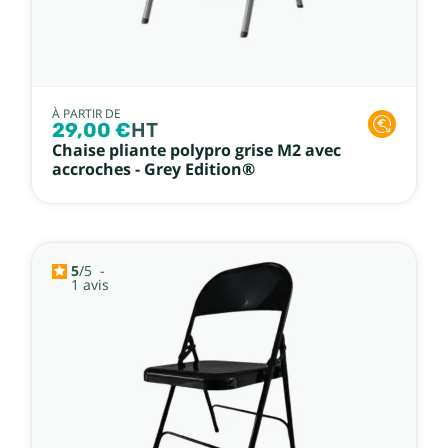
À PARTIR DE
29,00 €
HT
Chaise pliante polypro grise M2 avec
accroches - Grey Edition®
5
/
5
-
1
avis