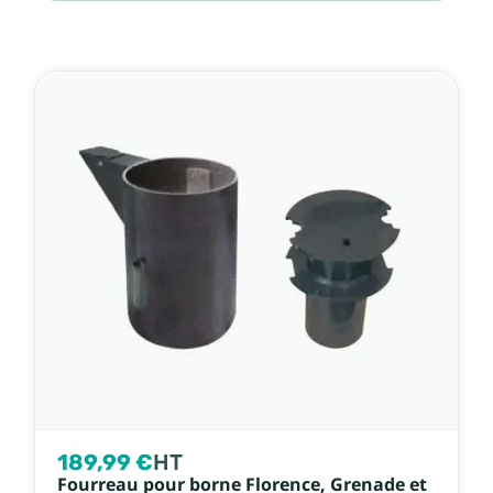
Ventes, ordre décroiss
Pertinence
Nom, A à Z
Nom, Z à A
Prix, croissant
Prix, décroissant
Référence, A à Z
Référence, Z à A
189,99 €
HT
Fourreau pour borne Florence, Grenade et