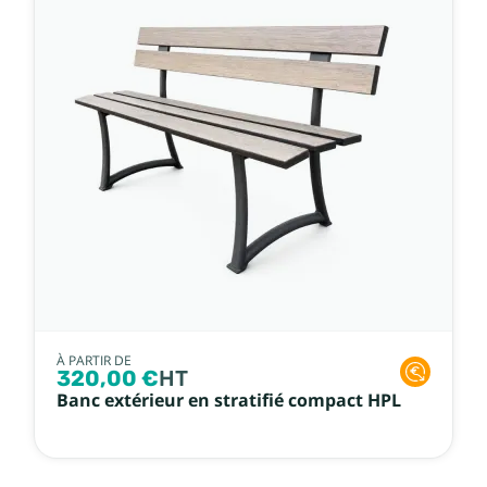
Nom, Z à A
Prix, croissant
Prix, décroissant
Référence, A à Z
Référence, Z à A
À PARTIR DE
320,00 €
HT
Banc extérieur en stratifié compact HPL