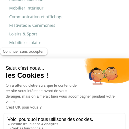
Mobilier intérieur
Communication et affichage
Festivités & Cérémonies
Loisirs & Sport
Mobilier scolaire
Mobilier urbain
Sécurité routière & TP
Tables pliantes rectangulaires
Tables pliantes rondes
Tables rondes polypro
Marques
JAD Groupe
Procity®