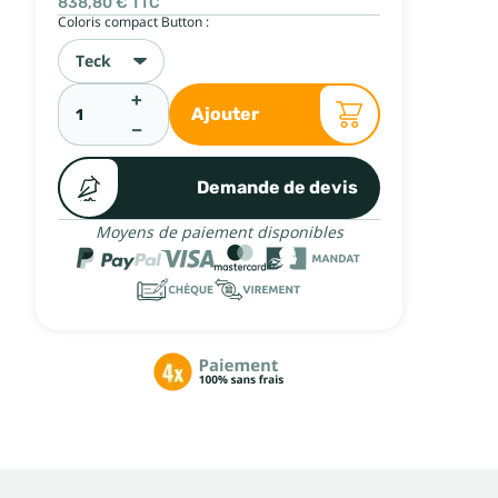
838,80 €
TTC
Coloris compact Button :
Teck
+
Ajouter
−
Demande de devis
Moyens de paiement disponibles