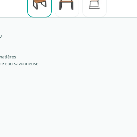
V
matières
 une eau savonneuse