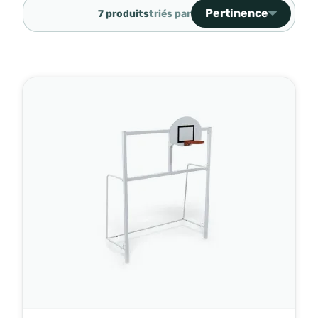
Pertinence
7 produits
triés par
Ventes, ordre décroiss
Pertinence
Nom, A à Z
Nom, Z à A
Prix, croissant
Prix, décroissant
Référence, A à Z
Référence, Z à A