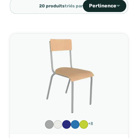
Pertinence
20 produits
triés par
Ventes, ordre décroiss
Pertinence
Nom, A à Z
Nom, Z à A
Prix, croissant
Prix, décroissant
Référence, A à Z
Référence, Z à A
+8