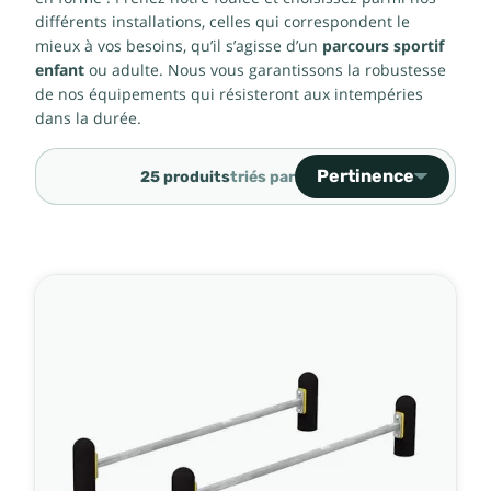
différents installations, celles qui correspondent le
mieux à vos besoins, qu’il s’agisse d’un
parcours sportif
enfant
ou adulte. Nous vous garantissons la robustesse
de nos équipements qui résisteront aux intempéries
dans la durée.
Pertinence
25 produits
triés par
Ventes, ordre décroiss
Pertinence
Nom, A à Z
Nom, Z à A
Prix, croissant
Prix, décroissant
Référence, A à Z
Référence, Z à A