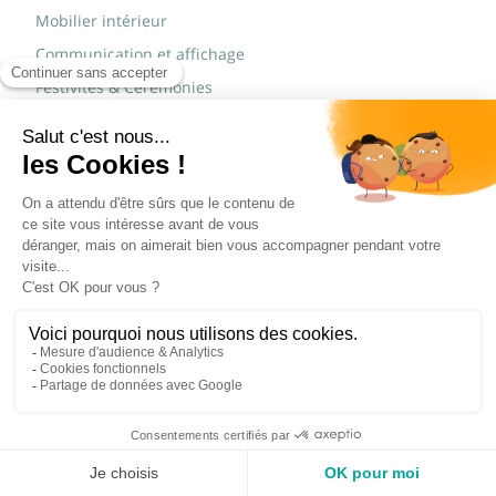
Mobilier intérieur
Communication et affichage
Festivités & Cérémonies
Loisirs & Sport
Mobilier scolaire
Mobilier urbain
Sécurité routière & TP
Tables pliantes rectangulaires
Tables pliantes rondes
Tables rondes polypro
Marques
JAD Groupe
Procity®