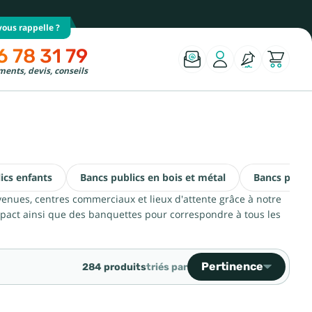
ous rappelle ?
6 78 31 79
ents, devis, conseils
ics enfants
Bancs publics en bois et métal
Bancs publi
venues, centres commerciaux et lieux d'attente grâce à notre
pact ainsi que des banquettes pour correspondre à tous les
Pertinence
284 produits
triés par
Ventes, ordre décroiss