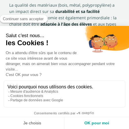
La qualité des matériaux (bois, métal, polypropylène) a
un impact direct sur sa
durabilité et sa facilité
d'entretien
. L'ergonomie est également primordiale : la
chaise doit être
adaptée à l'âge des élèves
et aux types
d'activités pour favoriser une bonne posture et
contribuer à leur bien-être.
Mobilier scolaire : entretien et
harmonisation de l’espace
Le mobilier scolaire doit répondre aux préoccupations
d'
entretien
et d'
hygiène
des collectivités, avec des
surfaces lisses et lavables qui simplifient grandement le
nettoyage quotidien. Pensez par ailleurs à
l'harmonisation de l'ensemble de l'environnement
scolaire. Nos chaises pour collectivités empilables et nos
bancs s'intègrent parfaitement avec les
tables et
bureaux scolaires
pour créer un espace cohérent et
fonctionnel.
En investissant dans des chaises et bancs d’écolier bien