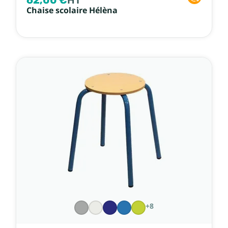
62,00 €
HT
Chaise scolaire Hélèna
+8