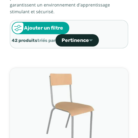
garantissent un environnement d'apprentissage
stimulant et sécurisé.
Ajouter un filtre
Pertinence
42 produits
triés par
Ventes, ordre décroissant
Pertinence
Nom, A à Z
Nom, Z à A
Prix, croissant
Prix, décroissant
Référence, A à Z
Référence, Z à A