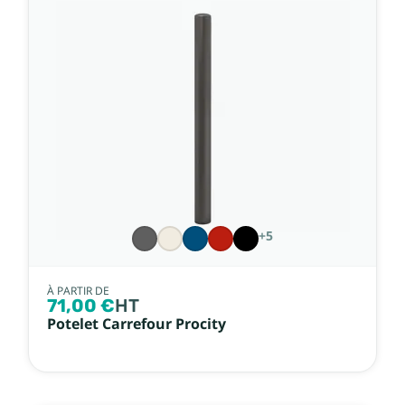
Nom, Z à A
Prix, croissant
Prix, décroissant
Référence, A à Z
Référence, Z à A
+5
À PARTIR DE
71,00 €
HT
Potelet Carrefour Procity