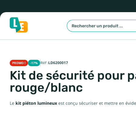
Réf :
LD6200017
PROMO !
-17%
Kit de sécurité pour p
rouge/blanc
Le
kit piéton lumineux
est conçu sécuriser et mettre en évid