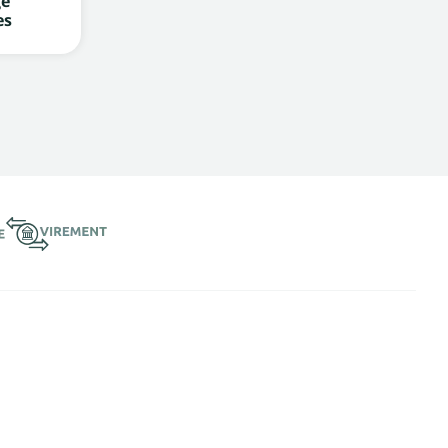
ge
es