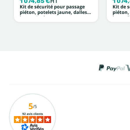
1 074,85 €
HT
1 074
Kit de sécurité pour passage
Kit de 
piéton, potelets jaune, dalles
piéton,
jaunes/noires
jaune/
5
/5
92 avis clients