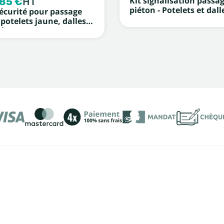
,85 €
HT
Kit signalisation passa
piéton - Potelets et dall
sécurité pour passage
 potelets jaune, dalles
blanc