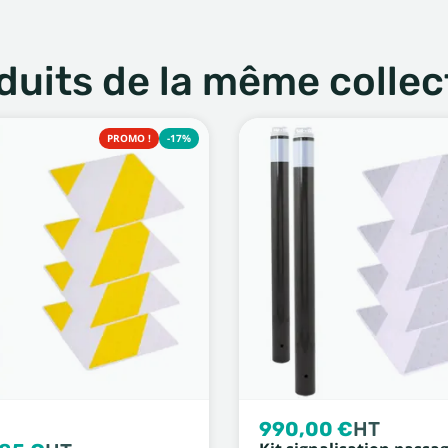
duits de la même collec
PROMO !
-17%
990,00 €
HT