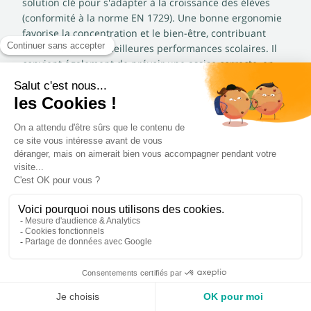
solution clé pour s'adapter à la croissance des élèves
(conformité à la norme EN 1729). Une bonne ergonomie
favorise la concentration et le bien-être, contribuant
directement à de meilleures performances scolaires. Il
convient également de prévoir une assise correcte, en
choisissant des
chaises et bancs d’écolier
adaptés et
coordonnés.
Bien choisir ses bureaux scolaires
Pour bien choisir des bureaux scolaires, la sécurité est
primordiale. Ils devront, par conséquent,
respecter les
normes
de stabilité et de non-toxicité des matériaux en
vigueur.
La
qualité des matériaux,
comme le stratifié, le
mélaminé et des piètements métalliques robustes,
assure leur longévité
, réduisant les coûts de
remplacement et la charge de maintenance pour les
collectivités. Un investissement réfléchi dans un mobilier
durable est bénéfique pour le budget et pour
l'environnement scolaire.