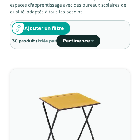
espaces d'apprentissage avec des bureaux scolaires de
qualité, adaptés à tous les besoins.
Ajouter un filtre
Pertinence
30 produits
triés par
Ventes, ordre décroissant
Pertinence
Nom, A à Z
Nom, Z à A
Prix, croissant
Prix, décroissant
Référence, A à Z
Référence, Z à A