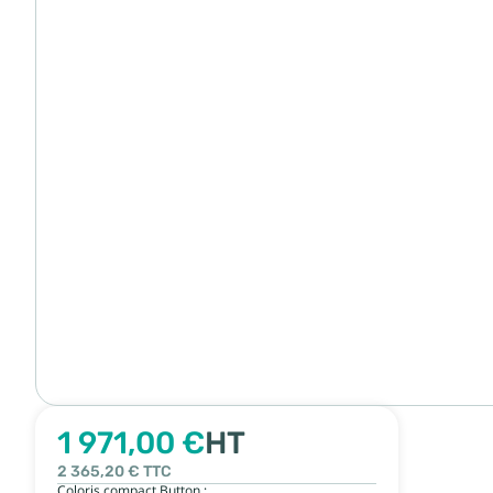
1 971,00 €
HT
2 365,20 €
TTC
Coloris compact Button :