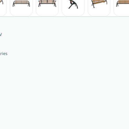
V
ries