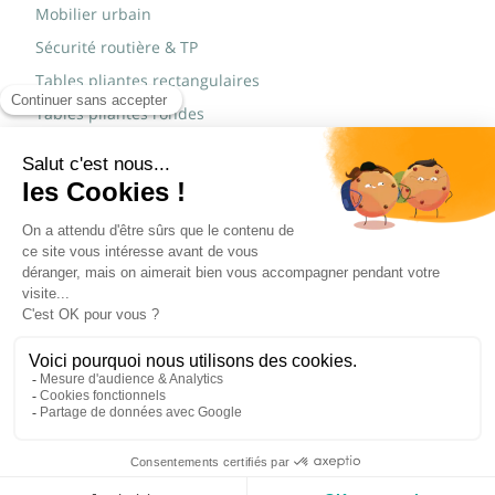
Mobilier urbain
Sécurité routière & TP
Tables pliantes rectangulaires
Tables pliantes rondes
Tables rondes polypro
Marques
JAD Groupe
Procity®
© Copyright 2015 - 2026,
Réalisé par
WEB2DO