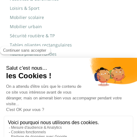
Loisirs & Sport
Mobilier scolaire
Mobilier urbain
Sécurité routière & TP
Tables pliantes rectangulaires
Tables pliantes rondes
Tables rondes polypro
Marques
JAD Groupe
Procity®
© Copyright 2015 - 2026,
Réalisé par
WEB2DO