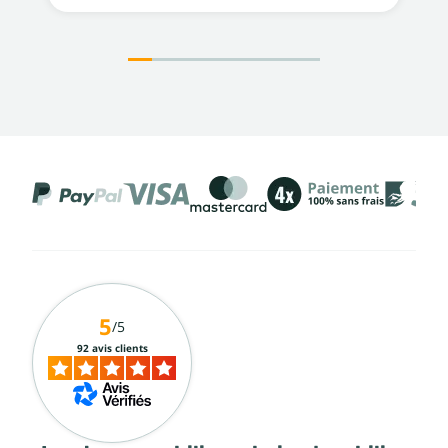
5
/5
92 avis clients