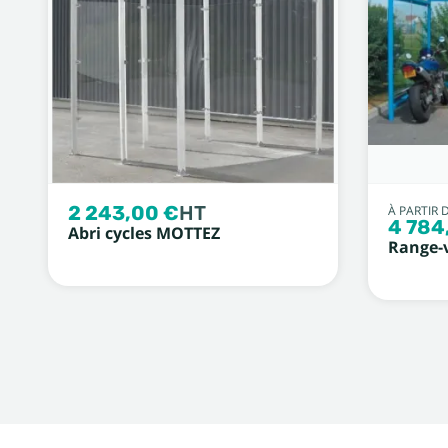
2 243,00 €
HT
À PARTIR 
4 784
Abri cycles MOTTEZ
Range-