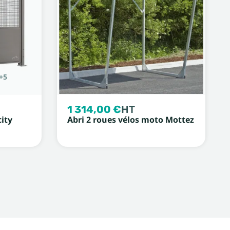
+5
1 314,00 €
HT
city
Abri 2 roues vélos moto Mottez