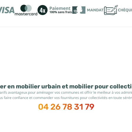
r en mobilier urbain et mobilier pour collect
tarifs avantageux pour aménager vos communes et offrir le meilleur à vos administ
s faire confiance et commander vos fournitures pour collectivités en toute sérén
04 26 78 31 79