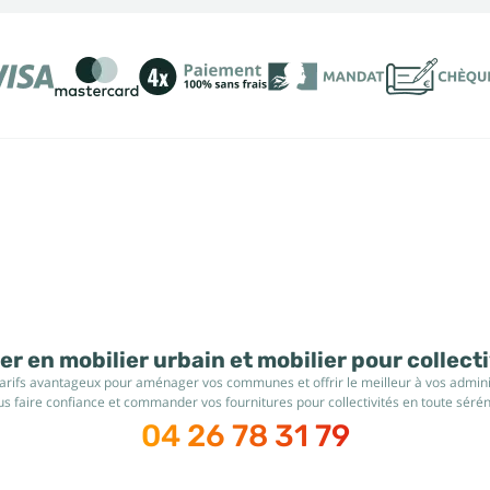
r en mobilier urbain et mobilier pour collect
tarifs avantageux pour aménager vos communes et offrir le meilleur à vos administ
s faire confiance et commander vos fournitures pour collectivités en toute sérén
04 26 78 31 79