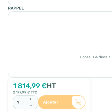
RAPPEL
Conseils & devis a
1 814,99 €
HT
2 177,99 €
TTC
+
Ajouter
−