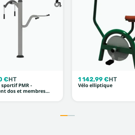
0 €
HT
1 142,99 €
HT
sportif PMR -
Vélo elliptique
ent dos et membres
urs