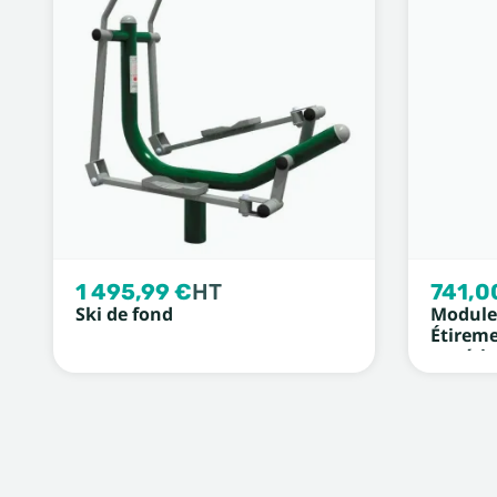
1 495,99 €
HT
741,0
Ski de fond
Module 
Étirem
supérie