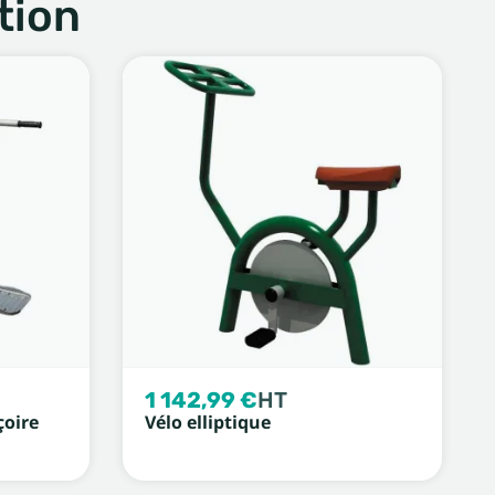
tion
1 142,99 €
HT
çoire
Vélo elliptique