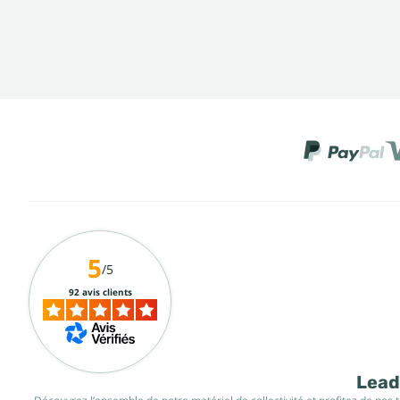
5
/5
92 avis clients
Leade