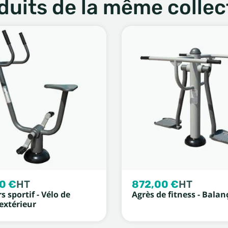
duits de la même collec
0 €
HT
872,00 €
HT
s sportif - Vélo de
Agrès de fitness - Balan
 extérieur