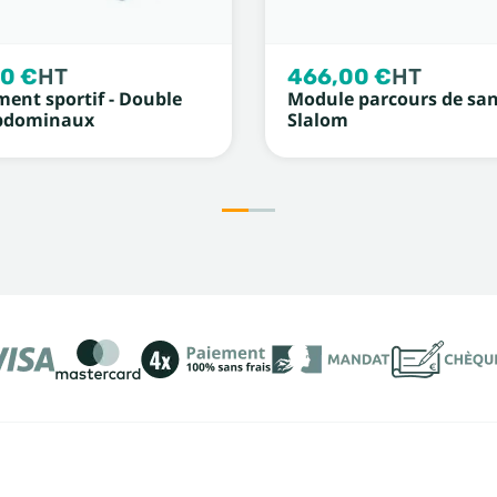
0 €
HT
466,00 €
HT
ent sportif - Double
Module parcours de san
bdominaux
Slalom