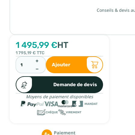
Conseils & devis a
1 495,99 €
HT
1 795,19 €
TTC
+
Ajouter
−
Demande de devis
Moyens de paiement disponibles