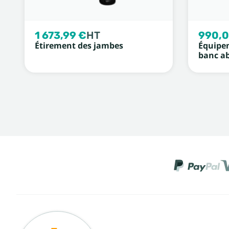
1 673,99 €
HT
990,0
Étirement des jambes
Équipem
banc a