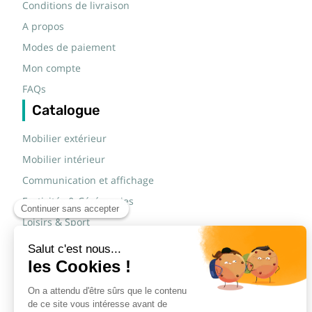
Conditions de livraison
A propos
Modes de paiement
Mon compte
FAQs
Catalogue
Mobilier extérieur
Mobilier intérieur
Communication et affichage
Festivités & Cérémonies
Loisirs & Sport
Mobilier scolaire
Mobilier urbain
Sécurité routière & TP
Tables pliantes rectangulaires