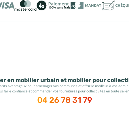
r en mobilier urbain et mobilier pour collect
tarifs avantageux pour aménager vos communes et offrir le meilleur à vos administ
s faire confiance et commander vos fournitures pour collectivités en toute sérén
04 26 78 31 79