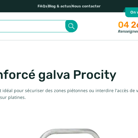
FAQs
Blog & actus
Nous contacter
On v
04 2
Renseignem
nforcé galva Procity
t idéal pour sécuriser des zones piétonnes ou interdire l'accès de v
sur platines.