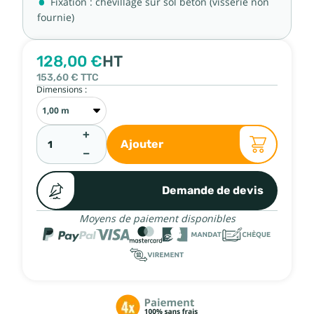
Fixation : chevillage sur sol béton (visserie non
fournie)
128,00 €
HT
153,60 €
TTC
Dimensions :
+
Ajouter
−
Demande de devis
Moyens de paiement disponibles