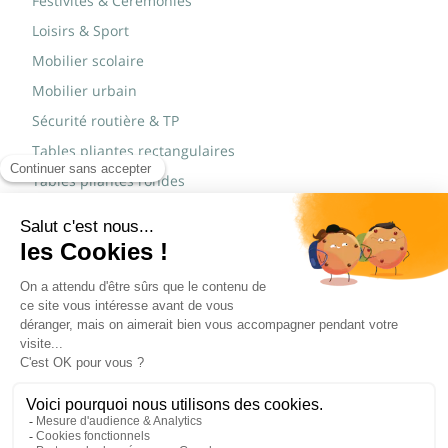
Festivités & Cérémonies
Loisirs & Sport
Mobilier scolaire
Mobilier urbain
Sécurité routière & TP
Tables pliantes rectangulaires
Tables pliantes rondes
Tables rondes polypro
Marques
JAD Groupe
Procity®
© Copyright 2015 - 2026,
Réalisé par
WEB2DO