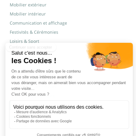
Mobilier extérieur
Mobilier intérieur
Communication et affichage
Festivités & Cérémonies
Loisirs & Sport
Mobilier scolaire
Mobilier urbain
Sécurité routière & TP
Tables pliantes rectangulaires
Tables pliantes rondes
Tables rondes polypro
Marques
JAD Groupe
Procity®