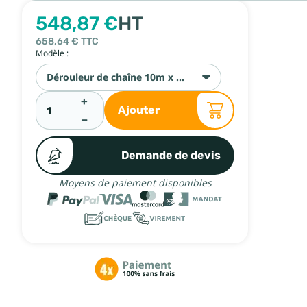
548,87 €
HT
658,64 €
TTC
Modèle :
Dérouleur de chaîne 10m x Ø 8mm
+
Ajouter
−
Demande de devis
Moyens de paiement disponibles