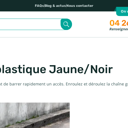
FAQs
Blog & actus
Nous contacter
On v
04 2
Renseignem
plastique Jaune/Noir
 de barrer rapidement un accès. Enroulez et déroulez la chaîne g