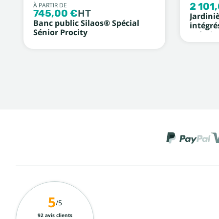
2 101
À PARTIR DE
745,00 €
HT
Jardini
Banc public Silaos® Spécial
intégré
Sénior Procity
métal
5
/5
92 avis clients