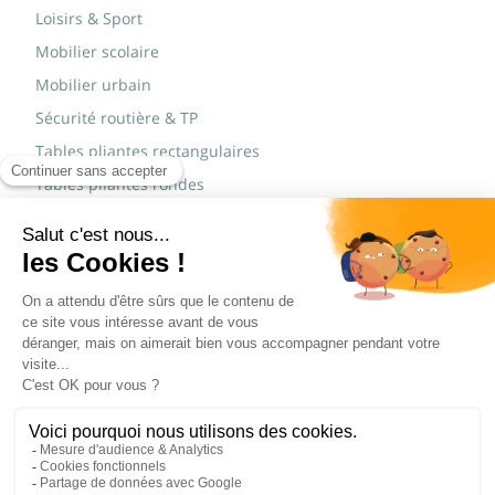
Loisirs & Sport
Mobilier scolaire
Mobilier urbain
Sécurité routière & TP
Tables pliantes rectangulaires
Tables pliantes rondes
Tables rondes polypro
Marques
JAD Groupe
Procity®
© Copyright 2015 - 2026,
Réalisé par
WEB2DO