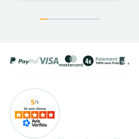
5
/5
92 avis clients