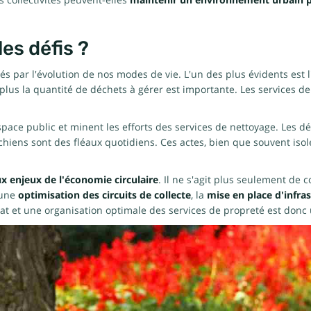
 collectivités peuvent-elles
maintenir un environnement urbain p
les défis ?
s par l'évolution de nos modes de vie. L'un des plus évidents est l
plus la quantité de déchets à gérer est importante. Les services de
space public et minent les efforts des services de nettoyage. Les d
hiens sont des fléaux quotidiens. Ces actes, bien que souvent isol
x enjeux de l'économie circulaire
. Il ne s'agit plus seulement de 
 une
optimisation des circuits de collecte
, la
mise en place d'infra
t et une organisation optimale des services de propreté est donc u