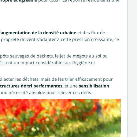
ropre et agréable
pour tous ? La réponse réside dans une
'
augmentation de la densité urbaine
et des flux de
 propreté doivent s'adapter à cette pression croissante, ce
épôts sauvages de déchets, le jet de mégots au sol ou
és, ont un impact considérable sur l'hygiène et
collecter les déchets, mais de les trier efficacement pour
structures de tri performantes
, et une
sensibilisation
ne nécessité absolue pour relever ces défis.