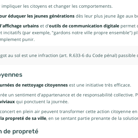
r impliquer les citoyens et changer les comportements.
our éduquer les jeunes générations
dès leur plus jeune âge aux bo
'affichage urbains
et d'
outils de communication digitale
permet de
 incitatifs (par exemple, "gardons notre ville propre ensemble") pl
implement punir.
ot au sol est une infraction (art. R.633-6 du Code pénal) passible
toyennes
ournées de nettoyage citoyennes
est une initiative très efficace.
n crée un sentiment d'appartenance et de responsabilité collective. P
viviaux
qui ponctuent la journée.
ncert en plein air peuvent transformer cette action citoyenne en 
a propreté de sa ville
, en se sentant partie prenante de la solutio
n de propreté