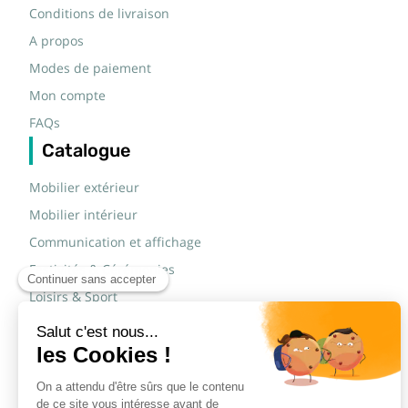
Conditions de livraison
A propos
Modes de paiement
Mon compte
FAQs
Catalogue
Mobilier extérieur
Mobilier intérieur
Communication et affichage
Festivités & Cérémonies
Loisirs & Sport
Mobilier scolaire
Mobilier urbain
Sécurité routière & TP
Tables pliantes rectangulaires