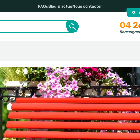
FAQs
Blog & actus
Nous contacter
On v
04 2
Renseignem