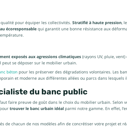
ualité pour équiper les collectivités.
Stratifié à haute pression
, 
au écoresponsable
qui garantit une bonne résistance aux déformat
 température.
rement exposés aux agressions climatiques
(rayons UV, pluie, vent)
sel peut se déposer sur le mobilier urbain.
anc béton
pour les préserver des dégradations volontaires. Les ba
orain et moderne aux différentes allées ou parcs dans lesquels ils
ialiste du banc public
l faut faire preuve de goût dans le choix du mobilier urbain. Selon v
e pour
trouver le banc urbain idéal
parmi notre gamme. En effet, l’
tés de chacun de nos modèles afin de concrétiser votre projet et réa