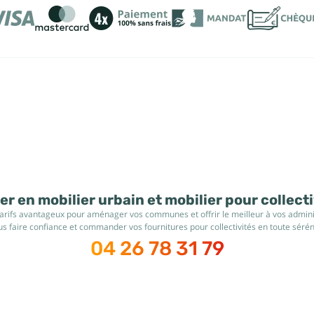
r en mobilier urbain et mobilier pour collect
tarifs avantageux pour aménager vos communes et offrir le meilleur à vos administ
s faire confiance et commander vos fournitures pour collectivités en toute sérén
04 26 78 31 79