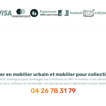
r en mobilier urbain et mobilier pour collect
tarifs avantageux pour aménager vos communes et offrir le meilleur à vos administ
s faire confiance et commander vos fournitures pour collectivités en toute sérén
04 26 78 31 79