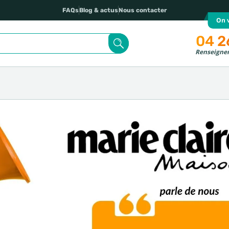
FAQs
Blog & actus
Nous contacter
On v
04 2
Renseignem