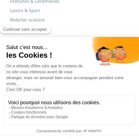
Festivités & Cérémonies
Loisirs & Sport
Mobilier scolaire
Mobilier urbain
Sécurité routière & TP
Tables pliantes rectangulaires
Tables pliantes rondes
Tables rondes polypro
Marques
JAD Groupe
Procity®
© Copyright 2015 - 2026,
Réalisé par
WEB2DO