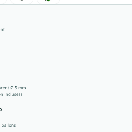
ent
parent Ø 5 mm
on incluses)
o
 ballons