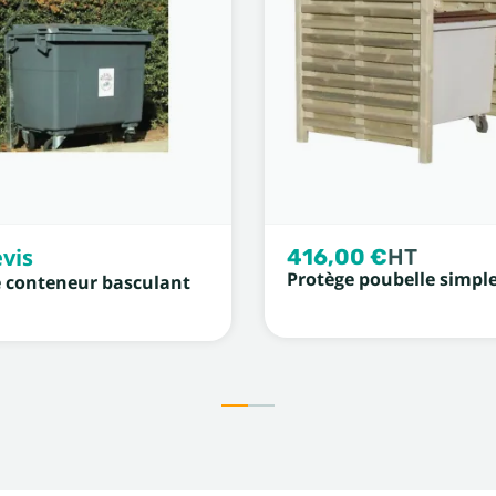
vis
416,00 €
HT
Protège poubelle simpl
 conteneur basculant