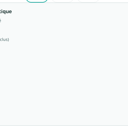
tique
é
clus)