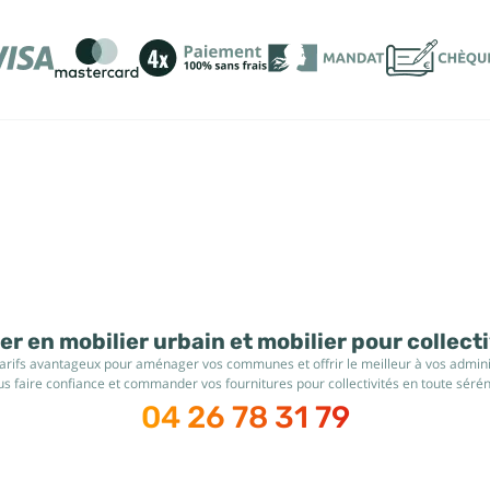
r en mobilier urbain et mobilier pour collect
tarifs avantageux pour aménager vos communes et offrir le meilleur à vos administ
s faire confiance et commander vos fournitures pour collectivités en toute sérén
04 26 78 31 79