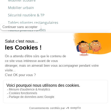
Mobilier scolaire
Mobilier urbain
Sécurité routière & TP
Tables pliantes rectangulaires
Tables pliantes rondes
Tables rondes polypro
Marques
JAD Groupe
Procity®
© Copyright 2015 - 2026,
Réalisé par
WEB2DO