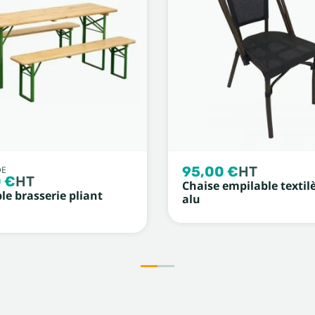
95,00 €
HT
DE
 €
HT
Chaise empilable textil
e brasserie pliant
alu