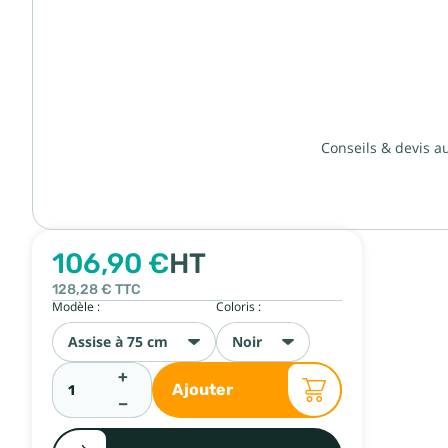
Conseils & devis a
106,90 €
HT
128,28 €
TTC
Modèle :
Coloris :
Assise à 75 cm
Noir
+
Ajouter
−