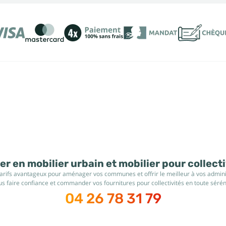
r en mobilier urbain et mobilier pour collect
tarifs avantageux pour aménager vos communes et offrir le meilleur à vos administ
s faire confiance et commander vos fournitures pour collectivités en toute sérén
04 26 78 31 79