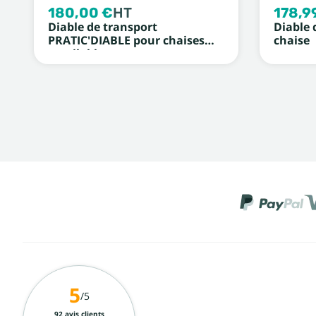
180,00 €
HT
178,9
Diable de transport
Diable 
PRATIC'DIABLE pour chaises
chaise
empilables
5
/5
92 avis clients