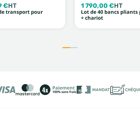
9 €
HT
1 790,00 €
HT
de transport pour
Lot de 40 bancs pliants
+ chariot