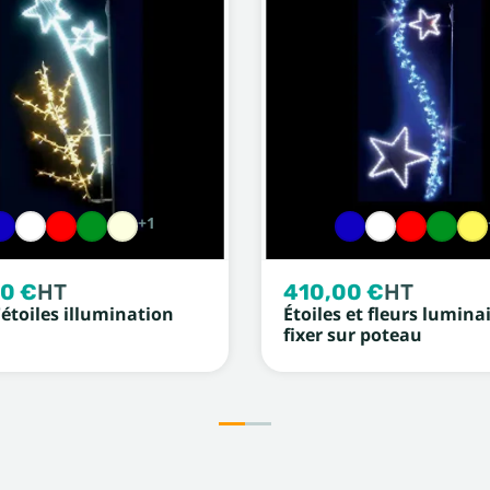
+1
0 €
HT
410,00 €
HT
'étoiles illumination
Étoiles et fleurs lumina
fixer sur poteau