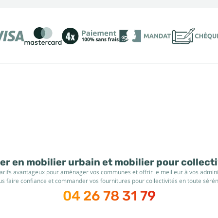
r en mobilier urbain et mobilier pour collect
tarifs avantageux pour aménager vos communes et offrir le meilleur à vos administ
s faire confiance et commander vos fournitures pour collectivités en toute sérén
04 26 78 31 79