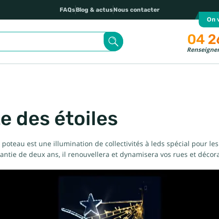
FAQs
Blog & actus
Nous contacter
On v
04 2
Renseignem
e des étoiles
r poteau est une illumination de collectivités à leds spécial pour l
arantie de deux ans, il renouvellera et dynamisera vos rues et décor