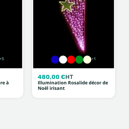
+5
+1
480,00 €
HT
ire à
Illumination Rosalide décor de
Noël irisant