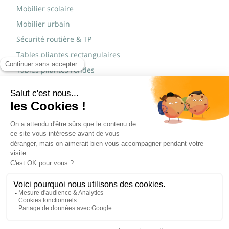
Mobilier scolaire
Mobilier urbain
Sécurité routière & TP
Tables pliantes rectangulaires
Tables pliantes rondes
Tables rondes polypro
Marques
JAD Groupe
Procity®
© Copyright 2015 - 2026,
Réalisé par
WEB2DO