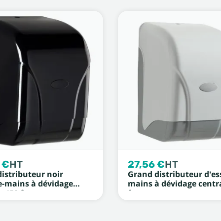
 €
HT
27,56 €
HT
istributeur noir
Grand distributeur d'es
e-mains à dévidage
mains à dévidage centra
 - 450 formats
formats