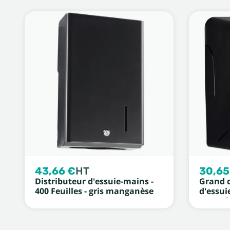
43,66 €
HT
30,65
Distributeur d'essuie-mains -
Grand d
400 Feuilles - gris manganèse
d'essui
central