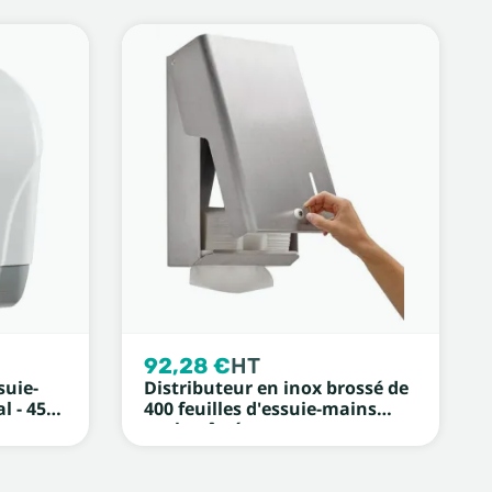
92,28 €
HT
suie-
Distributeur en inox brossé de
l - 450
400 feuilles d'essuie-mains
enchevêtrées