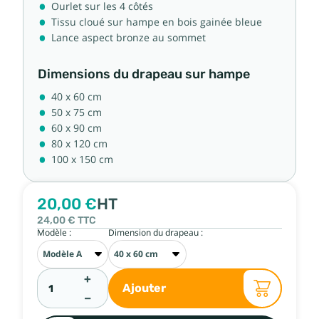
Ourlet sur les 4 côtés
Tissu cloué sur hampe en bois gainée bleue
Lance aspect bronze au sommet
Dimensions du drapeau sur hampe
40 x 60 cm
50 x 75 cm
60 x 90 cm
80 x 120 cm
100 x 150 cm
20,00 €
HT
24,00 €
TTC
Modèle :
Dimension du drapeau :
+
Ajouter
−