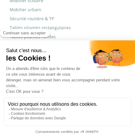
Mobilier scolaire
Mobilier urbain
Sécurité routière & TP
Tables pliantes rectangulaires
Tables pliantes rondes
Tables rondes polypro
Marques
JAD Groupe
Procity®
© Copyright 2015 - 2026,
Réalisé par
WEB2DO