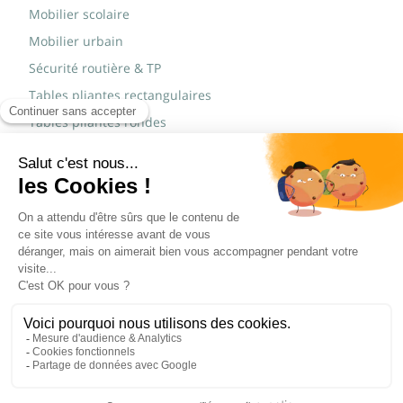
Mobilier scolaire
Mobilier urbain
Sécurité routière & TP
Tables pliantes rectangulaires
Tables pliantes rondes
Tables rondes polypro
Marques
JAD Groupe
Procity®
© Copyright 2015 - 2026,
Réalisé par
WEB2DO