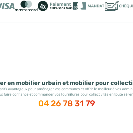
r en mobilier urbain et mobilier pour collect
tarifs avantageux pour aménager vos communes et offrir le meilleur à vos administ
s faire confiance et commander vos fournitures pour collectivités en toute sérén
04 26 78 31 79