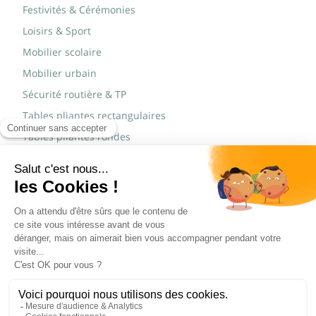
Festivités & Cérémonies
Loisirs & Sport
Mobilier scolaire
Mobilier urbain
Sécurité routière & TP
Tables pliantes rectangulaires
Tables pliantes rondes
Tables rondes polypro
Marques
JAD Groupe
Procity®
© Copyright 2015 - 2026,
Réalisé par
WEB2DO