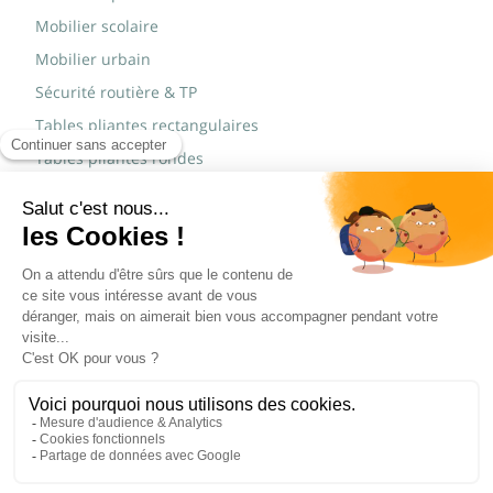
Mobilier scolaire
Mobilier urbain
Sécurité routière & TP
Tables pliantes rectangulaires
Tables pliantes rondes
Tables rondes polypro
Marques
JAD Groupe
Procity®
© Copyright 2015 - 2026,
Réalisé par
WEB2DO