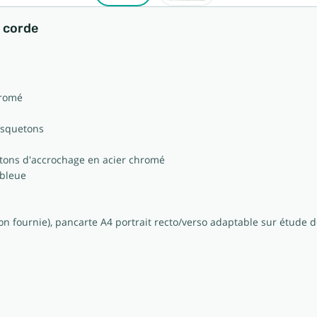
r corde
chromé
usquetons
ons d'accrochage en acier chromé
 bleue
on fournie), pancarte A4 portrait recto/verso adaptable sur étude d