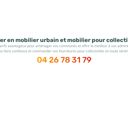
r en mobilier urbain et mobilier pour collect
tarifs avantageux pour aménager vos communes et offrir le meilleur à vos administ
s faire confiance et commander vos fournitures pour collectivités en toute sérén
04 26 78 31 79