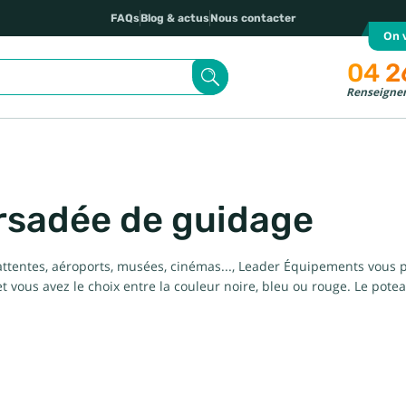
FAQs
Blog & actus
Nous contacter
On v
04 2
Renseignem
rsadée de guidage
 d'attentes, aéroports, musées, cinémas..., Leader Équipements vous
vous avez le choix entre la couleur noire, bleu ou rouge. Le poteau