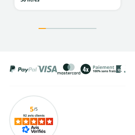
5
/5
92 avis clients