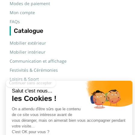
Modes de paiement
Mon compte
FAQs
Catalogue
Mobilier extérieur
Mobilier intérieur
Communication et affichage
Festivités & Cérémonies
Loisirs & Sport
Mobilier scolaire
Mobilier urbain
Sécurité routière & TP
Tables pliantes rectangulaires
Tables pliantes rondes
Tables rondes polypro