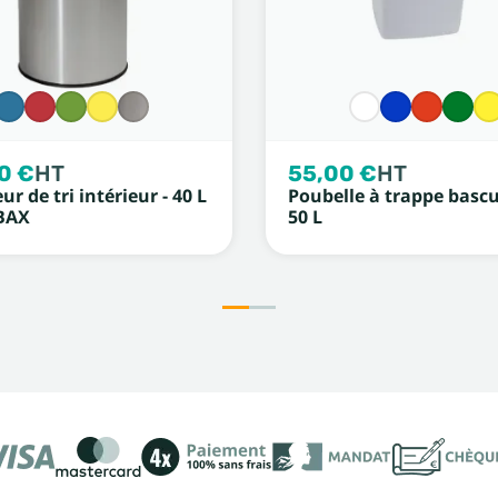
0 €
HT
55,00 €
HT
ur de tri intérieur - 40 L
Poubelle à trappe bascu
BAX
50 L