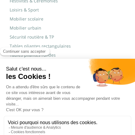
Festivités & Cérémonies
Loisirs & Sport
Mobilier scolaire
Mobilier urbain
Sécurité routière & TP
Tables pliantes rectangulaires
Tables pliantes rondes
Tables rondes polypro
Marques
JAD Groupe
Procity®
© Copyright 2015 - 2026,
Réalisé par
WEB2DO