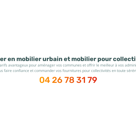
r en mobilier urbain et mobilier pour collect
tarifs avantageux pour aménager vos communes et offrir le meilleur à vos administ
s faire confiance et commander vos fournitures pour collectivités en toute sérén
04 26 78 31 79