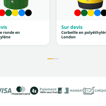
vis
Sur devis
e ronde en
Corbeille en polyéthylè
hylène
London